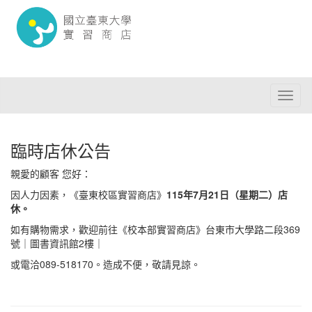
Toggl
naviga
臨時店休公告
親愛的顧客 您好：
因人力因素，《臺東校區實習商店》
115
年7月21日（星期二）店
休。
如有購物需求，歡迎前往《校本部實習商店》台東市大學路二段369
號｜圖書資訊館2樓｜
或電洽089-518170。造成不便，敬請見諒。