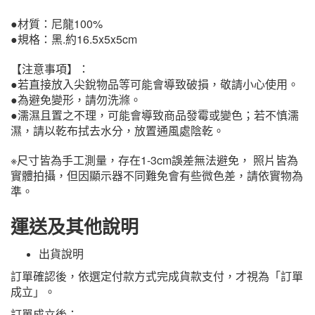
●材質：尼龍100%
●規格：黑.約16.5x5x5cm
【注意事項】：
●若直接放入尖銳物品等可能會導致破損，敬請小心使用。
●為避免變形，請勿洗滌。
●濡濕且置之不理，可能會導致商品發霉或變色；若不慎濡
濕，請以乾布拭去水分，放置通風處陰乾。
※尺寸皆為手工測量，存在1-3cm誤差無法避免， 照片皆為
實體拍攝，但因顯示器不同難免會有些微色差，請依實物為
準。
運送及其他說明
出貨說明
訂單確認後，依選定付款方式完成貨款支付，才視為「訂單
成立」。
訂單成立後：